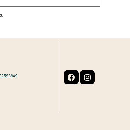
s.
02583849